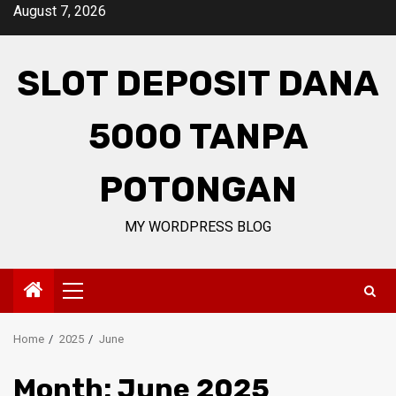
Skip
August 7, 2026
to
content
SLOT DEPOSIT DANA
5000 TANPA
POTONGAN
MY WORDPRESS BLOG
Primary
Menu
Home
2025
June
Month:
June 2025