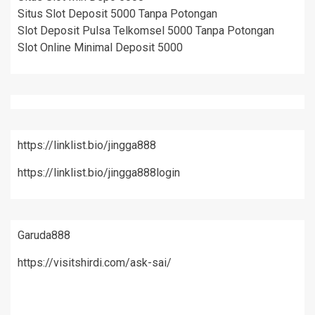
Situs Slot Deposit 5000 Tanpa Potongan
Slot Deposit Pulsa Telkomsel 5000 Tanpa Potongan
Slot Online Minimal Deposit 5000
https://linklist.bio/jingga888
https://linklist.bio/jingga888login
Garuda888
https://visitshirdi.com/ask-sai/