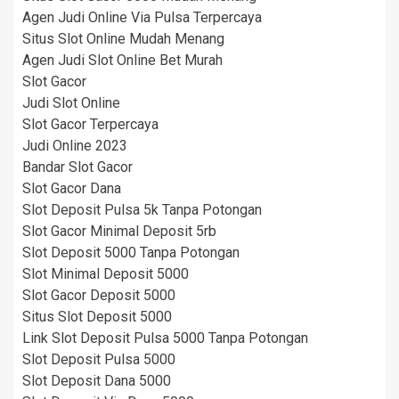
Agen Judi Online Via Pulsa Terpercaya
Situs Slot Online Mudah Menang
Agen Judi Slot Online Bet Murah
Slot Gacor
Judi Slot Online
Slot Gacor Terpercaya
Judi Online 2023
Bandar Slot Gacor
Slot Gacor Dana
Slot Deposit Pulsa 5k Tanpa Potongan
Slot Gacor Minimal Deposit 5rb
Slot Deposit 5000 Tanpa Potongan
Slot Minimal Deposit 5000
Slot Gacor Deposit 5000
Situs Slot Deposit 5000
Link Slot Deposit Pulsa 5000 Tanpa Potongan
Slot Deposit Pulsa 5000
Slot Deposit Dana 5000