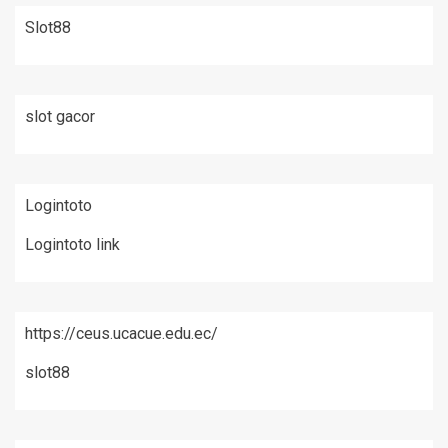
Slot88
slot gacor
Logintoto
Logintoto link
https://ceus.ucacue.edu.ec/
slot88