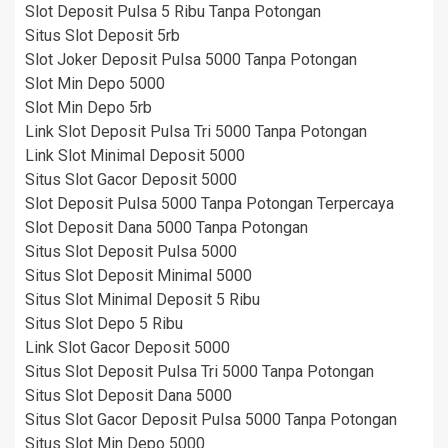
Slot Deposit Pulsa 5 Ribu Tanpa Potongan
Situs Slot Deposit 5rb
Slot Joker Deposit Pulsa 5000 Tanpa Potongan
Slot Min Depo 5000
Slot Min Depo 5rb
Link Slot Deposit Pulsa Tri 5000 Tanpa Potongan
Link Slot Minimal Deposit 5000
Situs Slot Gacor Deposit 5000
Slot Deposit Pulsa 5000 Tanpa Potongan Terpercaya
Slot Deposit Dana 5000 Tanpa Potongan
Situs Slot Deposit Pulsa 5000
Situs Slot Deposit Minimal 5000
Situs Slot Minimal Deposit 5 Ribu
Situs Slot Depo 5 Ribu
Link Slot Gacor Deposit 5000
Situs Slot Deposit Pulsa Tri 5000 Tanpa Potongan
Situs Slot Deposit Dana 5000
Situs Slot Gacor Deposit Pulsa 5000 Tanpa Potongan
Situs Slot Min Depo 5000