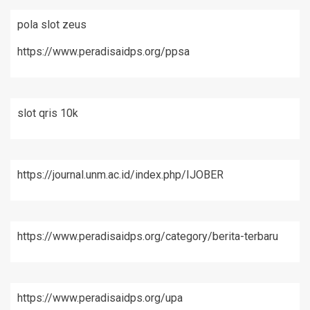
pola slot zeus
https://www.peradisaidps.org/ppsa
slot qris 10k
https://journal.unm.ac.id/index.php/IJOBER
https://www.peradisaidps.org/category/berita-terbaru
https://www.peradisaidps.org/upa