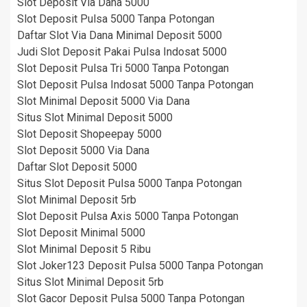
Slot Deposit Via Dana 5000
Slot Deposit Pulsa 5000 Tanpa Potongan
Daftar Slot Via Dana Minimal Deposit 5000
Judi Slot Deposit Pakai Pulsa Indosat 5000
Slot Deposit Pulsa Tri 5000 Tanpa Potongan
Slot Deposit Pulsa Indosat 5000 Tanpa Potongan
Slot Minimal Deposit 5000 Via Dana
Situs Slot Minimal Deposit 5000
Slot Deposit Shopeepay 5000
Slot Deposit 5000 Via Dana
Daftar Slot Deposit 5000
Situs Slot Deposit Pulsa 5000 Tanpa Potongan
Slot Minimal Deposit 5rb
Slot Deposit Pulsa Axis 5000 Tanpa Potongan
Slot Deposit Minimal 5000
Slot Minimal Deposit 5 Ribu
Slot Joker123 Deposit Pulsa 5000 Tanpa Potongan
Situs Slot Minimal Deposit 5rb
Slot Gacor Deposit Pulsa 5000 Tanpa Potongan