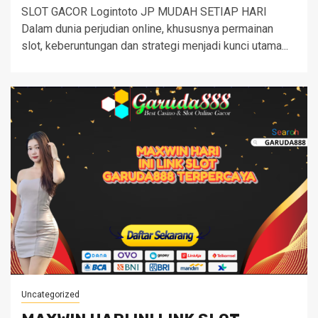
SLOT GACOR Logintoto JP MUDAH SETIAP HARI
Dalam dunia perjudian online, khususnya permainan
slot, keberuntungan dan strategi menjadi kunci utama...
Uncategorized