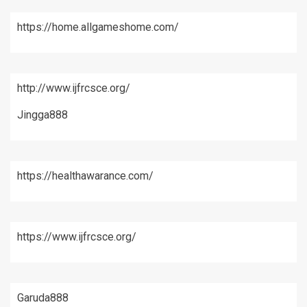
https://home.allgameshome.com/
http://www.ijfrcsce.org/
Jingga888
https://healthawarance.com/
https://www.ijfrcsce.org/
Garuda888