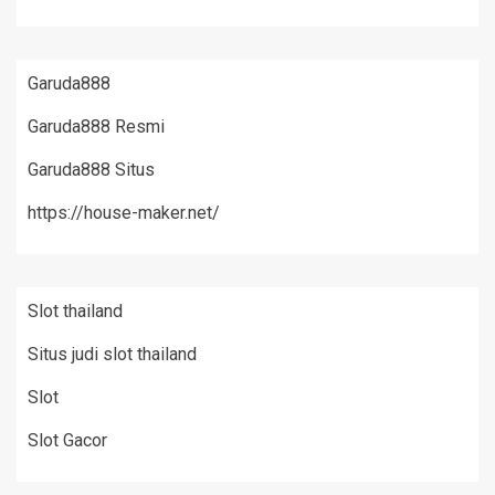
Garuda888
Garuda888 Resmi
Garuda888 Situs
https://house-maker.net/
Slot thailand
Situs judi slot thailand
Slot
Slot Gacor