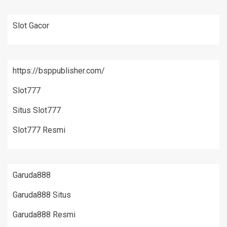
Slot Gacor
https://bsppublisher.com/
Slot777
Situs Slot777
Slot777 Resmi
Garuda888
Garuda888 Situs
Garuda888 Resmi