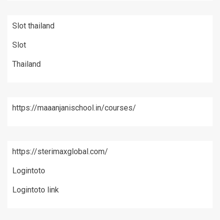
Slot thailand
Slot
Thailand
https://maaanjanischool.in/courses/
https://sterimaxglobal.com/
Logintoto
Logintoto link