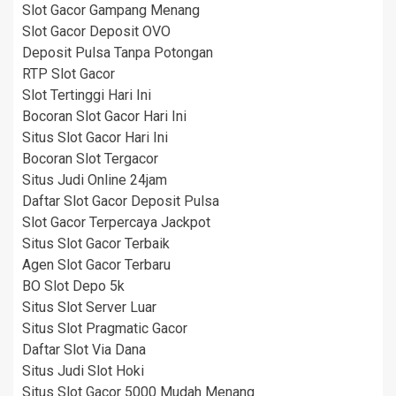
Slot Gacor Gampang Menang
Slot Gacor Deposit OVO
Deposit Pulsa Tanpa Potongan
RTP Slot Gacor
Slot Tertinggi Hari Ini
Bocoran Slot Gacor Hari Ini
Situs Slot Gacor Hari Ini
Bocoran Slot Tergacor
Situs Judi Online 24jam
Daftar Slot Gacor Deposit Pulsa
Slot Gacor Terpercaya Jackpot
Situs Slot Gacor Terbaik
Agen Slot Gacor Terbaru
BO Slot Depo 5k
Situs Slot Server Luar
Situs Slot Pragmatic Gacor
Daftar Slot Via Dana
Situs Judi Slot Hoki
Situs Slot Gacor 5000 Mudah Menang